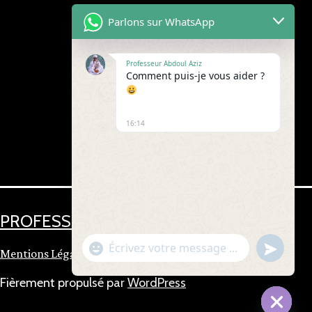
Parlons sur WhatsApp
Professeur Abdoul Aziz
Comment puis-je vous aider ?
16:14
Accueil
Contact
PROFESSEUR ABOUL AZIZ
undefin
"+chaty_settings.lang.emoji_picker+"
Mentions Légales
WhatsApp
Message
Fièrement propulsé par
WordPress